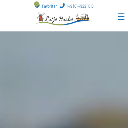
0
Favoriten
+49 (0) 4922 1010
☰